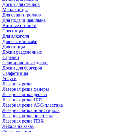
Доски для стейков
Менажницы
Для суши и роллов
Для подачи шашлыка
Винные столики
Соусницы
Для алкоголя
Для чая или кофе
Для пиццы
Доски разделочные
Тарелки
Сервировочные доски
Доски для бургеров
Салфетницы
Услуги
Лазерная резка
Лазерная резка фанеры
Лазерная резка дерева
Лазерная резка ПЭТ
Лазерная резка АБС-пластика
Лазерная резка полистирола
Лазерная резка оргстекла
Лазерная резка ПВХ
Лекала на заказ
Фрезерование