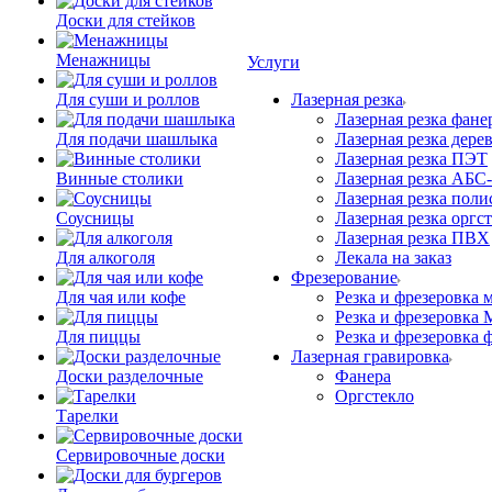
Доски для стейков
Менажницы
Услуги
Для суши и роллов
Лазерная резка
Лазерная резка фане
Для подачи шашлыка
Лазерная резка дере
Лазерная резка ПЭТ
Винные столики
Лазерная резка АБС
Лазерная резка поли
Соусницы
Лазерная резка оргс
Лазерная резка ПВХ
Для алкоголя
Лекала на заказ
Фрезерование
Для чая или кофе
Резка и фрезеровка 
Резка и фрезеровка
Для пиццы
Резка и фрезеровка 
Лазерная гравировка
Доски разделочные
Фанера
Орг­стек­ло
Тарелки
Сервировочные доски