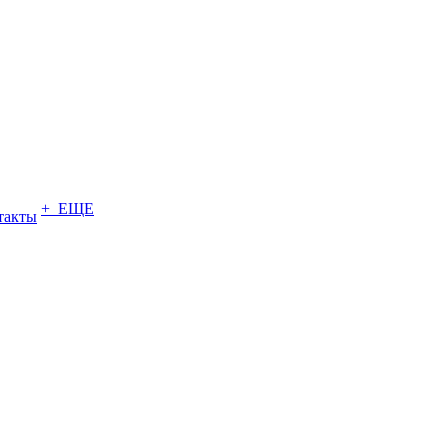
+ ЕЩЕ
такты