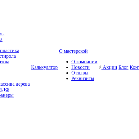
ры
ва
-пластика
О мастерской
стирола
текла
О компании
Калькулятор
Новости
Акции
Блог
Кон
Отзывы
Реквизиты
массива дерева
 МДФ
фанеры