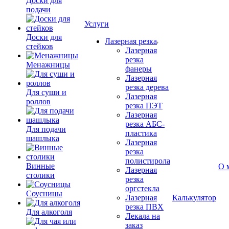
Доски для
подачи
Услуги
Доски для
Лазерная резка
стейков
Лазерная
резка
Менажницы
фанеры
Лазерная
резка дерева
Для суши и
Лазерная
роллов
резка ПЭТ
Лазерная
резка АБС-
Для подачи
пластика
шашлыка
Лазерная
резка
полистирола
Винные
О 
Лазерная
столики
резка
оргстекла
Соусницы
Лазерная
Калькулятор
резка ПВХ
Для алкоголя
Лекала на
заказ