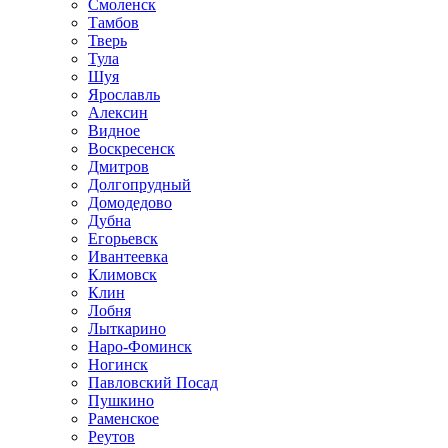
Смоленск
Тамбов
Тверь
Тула
Шуя
Ярославль
Алексин
Видное
Воскресенск
Дмитров
Долгопрудный
Домодедово
Дубна
Егорьевск
Ивантеевка
Климовск
Клин
Лобня
Лыткарино
Наро-Фоминск
Ногинск
Павловский Посад
Пушкино
Раменское
Реутов