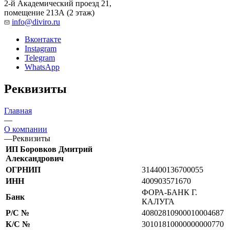
2-й Академический проезд 21,
помещение 213А (2 этаж)
info@diviro.ru
Вконтакте
Instagram
Telegram
WhatsApp
Реквизиты
Главная
—
О компании
—
Реквизиты
ИП Боровков Дмитрий
Александрович
ОГРНИП
314400136700055
ИНН
400903571670
ФОРА-БАНК Г.
Банк
КАЛУГА
Р/С №
40802810900010004687
К/С №
30101810000000000770