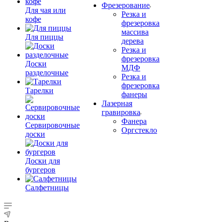
Фрезерование
Для чая или
Резка и
кофе
фрезеровка
массива
Для пиццы
дерева
Резка и
фрезеровка
Доски
МДФ
разделочные
Резка и
фрезеровка
Тарелки
фанеры
Лазерная
гравировка
Фанера
Сервировочные
Орг­стек­ло
доски
Доски для
бургеров
Салфетницы