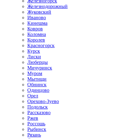
Железногорск
Железнодорожный
Жуковский
Иваново
Кинешма
Ковров
Коломна
Королев
Красногорск
Курск
Лиски
Люберцы
Мичуринск
Муром
Мытищи
Обнинск
Одинцово
Орел
Орехово-Зуево
Подольск
Рассказово
Ржев
Россошь
Рыбинск
Рязань