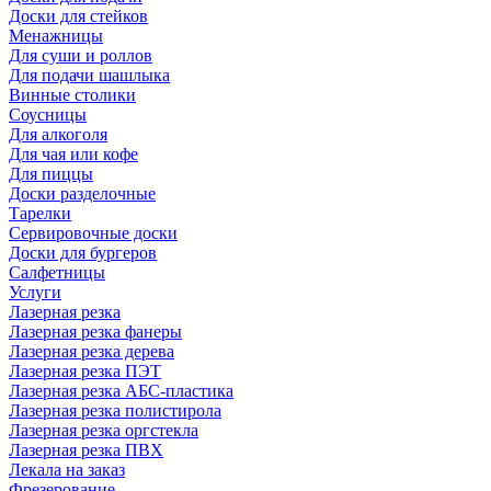
Доски для стейков
Менажницы
Для суши и роллов
Для подачи шашлыка
Винные столики
Соусницы
Для алкоголя
Для чая или кофе
Для пиццы
Доски разделочные
Тарелки
Сервировочные доски
Доски для бургеров
Салфетницы
Услуги
Лазерная резка
Лазерная резка фанеры
Лазерная резка дерева
Лазерная резка ПЭТ
Лазерная резка АБС-пластика
Лазерная резка полистирола
Лазерная резка оргстекла
Лазерная резка ПВХ
Лекала на заказ
Фрезерование