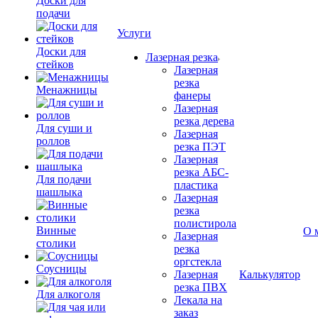
Доски для
подачи
Услуги
Доски для
Лазерная резка
стейков
Лазерная
резка
Менажницы
фанеры
Лазерная
резка дерева
Для суши и
Лазерная
роллов
резка ПЭТ
Лазерная
резка АБС-
Для подачи
пластика
шашлыка
Лазерная
резка
полистирола
Винные
О 
Лазерная
столики
резка
оргстекла
Соусницы
Лазерная
Калькулятор
резка ПВХ
Для алкоголя
Лекала на
заказ