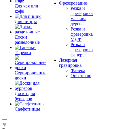
Фрезерование
Для чая или
Резка и
кофе
фрезеровка
массива
Для пиццы
дерева
Резка и
фрезеровка
Доски
МДФ
разделочные
Резка и
фрезеровка
Тарелки
фанеры
Лазерная
гравировка
Фанера
Сервировочные
Орг­стек­ло
доски
Доски для
бургеров
Салфетницы