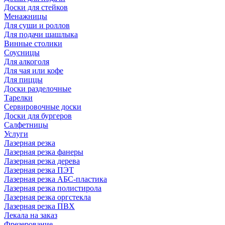
Доски для стейков
Менажницы
Для суши и роллов
Для подачи шашлыка
Винные столики
Соусницы
Для алкоголя
Для чая или кофе
Для пиццы
Доски разделочные
Тарелки
Сервировочные доски
Доски для бургеров
Салфетницы
Услуги
Лазерная резка
Лазерная резка фанеры
Лазерная резка дерева
Лазерная резка ПЭТ
Лазерная резка АБС-пластика
Лазерная резка полистирола
Лазерная резка оргстекла
Лазерная резка ПВХ
Лекала на заказ
Фрезерование