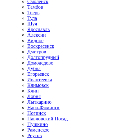
Смоленск
Тамбов
Тверь
Тула
Шуя
Ярославль
Алексин
Видное
Воскресенск
Дмитров
Долгопрудный
Домодедово
Дубна
Егорьевск
Ивантеевка
Климовск
Клин
Лобня
Лыткарино
Наро-Фоминск
Ногинск
Павловский Посад
Пушкино
Раменское
Реутов