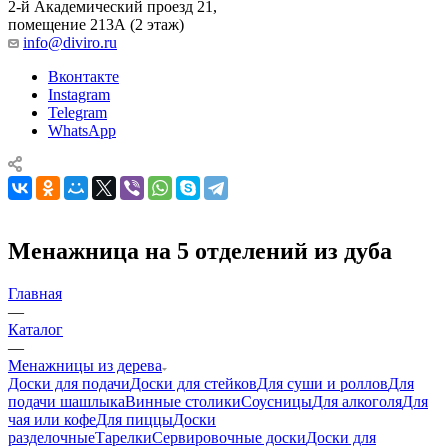
2-й Академический проезд 21,
помещение 213А (2 этаж)
info@diviro.ru
Вконтакте
Instagram
Telegram
WhatsApp
Менажница на 5 отделений из дуба
Главная
—
Каталог
—
Менажницы из дерева
Доски для подачи
Доски для стейков
Для суши и роллов
Для
подачи шашлыка
Винные столики
Соусницы
Для алкоголя
Для
чая или кофе
Для пиццы
Доски
разделочные
Тарелки
Сервировочные доски
Доски для