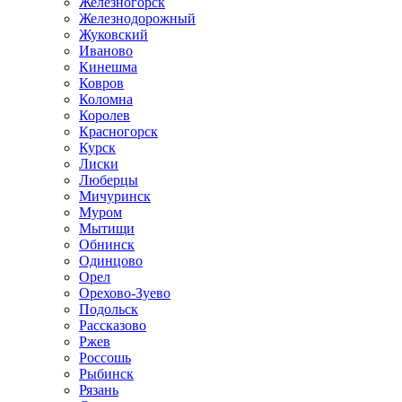
Железногорск
Железнодорожный
Жуковский
Иваново
Кинешма
Ковров
Коломна
Королев
Красногорск
Курск
Лиски
Люберцы
Мичуринск
Муром
Мытищи
Обнинск
Одинцово
Орел
Орехово-Зуево
Подольск
Рассказово
Ржев
Россошь
Рыбинск
Рязань