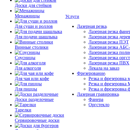
Доски для стейков
Менажницы
Услуги
Для суши и роллов
Лазерная резка
Лазерная резка фане
Для подачи шашлыка
Лазерная резка дере
Лазерная резка ПЭТ
Винные столики
Лазерная резка АБС
Лазерная резка поли
Соусницы
Лазерная резка оргс
Лазерная резка ПВХ
Для алкоголя
Лекала на заказ
Фрезерование
Для чая или кофе
Резка и фрезеровка 
Резка и фрезеровка
Для пиццы
Резка и фрезеровка 
Лазерная гравировка
Доски разделочные
Фанера
Орг­стек­ло
Тарелки
Сервировочные доски