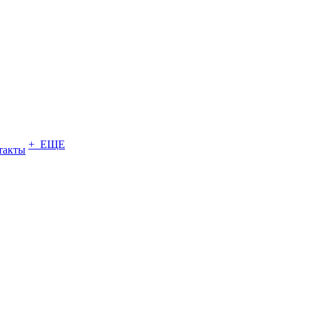
+ ЕЩЕ
такты