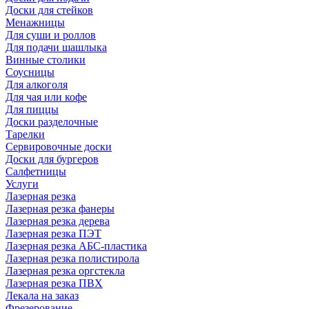
Доски для стейков
Менажницы
Для суши и роллов
Для подачи шашлыка
Винные столики
Соусницы
Для алкоголя
Для чая или кофе
Для пиццы
Доски разделочные
Тарелки
Сервировочные доски
Доски для бургеров
Салфетницы
Услуги
Лазерная резка
Лазерная резка фанеры
Лазерная резка дерева
Лазерная резка ПЭТ
Лазерная резка АБС-пластика
Лазерная резка полистирола
Лазерная резка оргстекла
Лазерная резка ПВХ
Лекала на заказ
Фрезерование