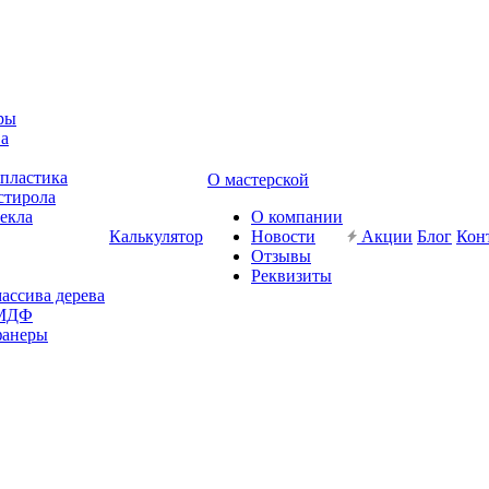
ры
ва
-пластика
О мастерской
стирола
текла
О компании
Калькулятор
Новости
Акции
Блог
Кон
Отзывы
Реквизиты
массива дерева
 МДФ
фанеры