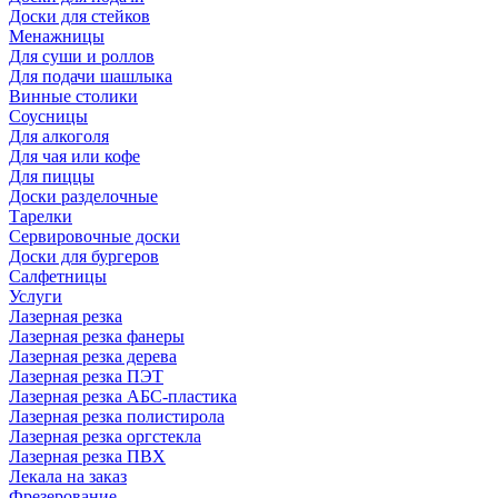
Доски для стейков
Менажницы
Для суши и роллов
Для подачи шашлыка
Винные столики
Соусницы
Для алкоголя
Для чая или кофе
Для пиццы
Доски разделочные
Тарелки
Сервировочные доски
Доски для бургеров
Салфетницы
Услуги
Лазерная резка
Лазерная резка фанеры
Лазерная резка дерева
Лазерная резка ПЭТ
Лазерная резка АБС-пластика
Лазерная резка полистирола
Лазерная резка оргстекла
Лазерная резка ПВХ
Лекала на заказ
Фрезерование