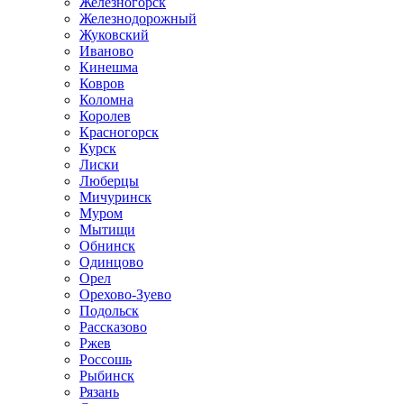
Железногорск
Железнодорожный
Жуковский
Иваново
Кинешма
Ковров
Коломна
Королев
Красногорск
Курск
Лиски
Люберцы
Мичуринск
Муром
Мытищи
Обнинск
Одинцово
Орел
Орехово-Зуево
Подольск
Рассказово
Ржев
Россошь
Рыбинск
Рязань