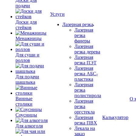
Доски для
подачи
Услуги
Доски для
Лазерная резка
стейков
Лазерная
резка
Менажницы
фанеры
Лазерная
резка дерева
Для суши и
Лазерная
роллов
резка ПЭТ
Лазерная
резка АБС-
Для подачи
пластика
шашлыка
Лазерная
резка
полистирола
Винные
О 
Лазерная
столики
резка
оргстекла
Соусницы
Лазерная
Калькулятор
резка ПВХ
Для алкоголя
Лекала на
заказ