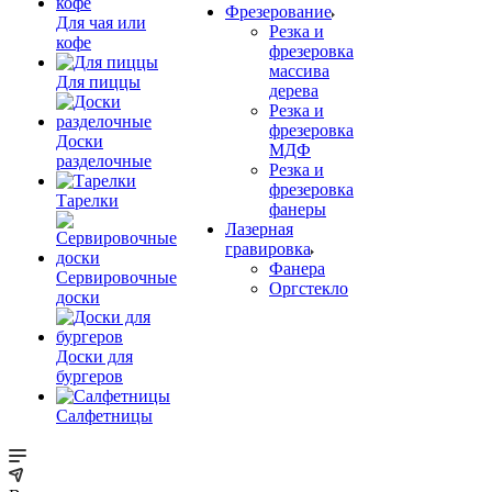
Фрезерование
Для чая или
Резка и
кофе
фрезеровка
массива
Для пиццы
дерева
Резка и
фрезеровка
Доски
МДФ
разделочные
Резка и
фрезеровка
Тарелки
фанеры
Лазерная
гравировка
Фанера
Сервировочные
Орг­стек­ло
доски
Доски для
бургеров
Салфетницы