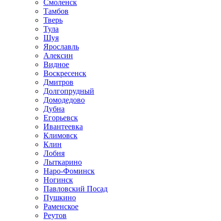
Смоленск
Тамбов
Тверь
Тула
Шуя
Ярославль
Алексин
Видное
Воскресенск
Дмитров
Долгопрудный
Домодедово
Дубна
Егорьевск
Ивантеевка
Климовск
Клин
Лобня
Лыткарино
Наро-Фоминск
Ногинск
Павловский Посад
Пушкино
Раменское
Реутов