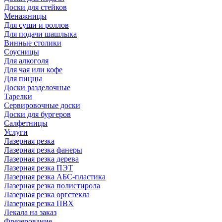
Доски для стейков
Менажницы
Для суши и роллов
Для подачи шашлыка
Винные столики
Соусницы
Для алкоголя
Для чая или кофе
Для пиццы
Доски разделочные
Тарелки
Сервировочные доски
Доски для бургеров
Салфетницы
Услуги
Лазерная резка
Лазерная резка фанеры
Лазерная резка дерева
Лазерная резка ПЭТ
Лазерная резка АБС-пластика
Лазерная резка полистирола
Лазерная резка оргстекла
Лазерная резка ПВХ
Лекала на заказ
Фрезерование