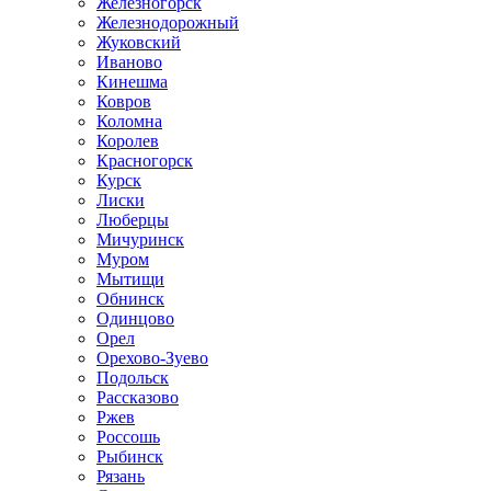
Железногорск
Железнодорожный
Жуковский
Иваново
Кинешма
Ковров
Коломна
Королев
Красногорск
Курск
Лиски
Люберцы
Мичуринск
Муром
Мытищи
Обнинск
Одинцово
Орел
Орехово-Зуево
Подольск
Рассказово
Ржев
Россошь
Рыбинск
Рязань