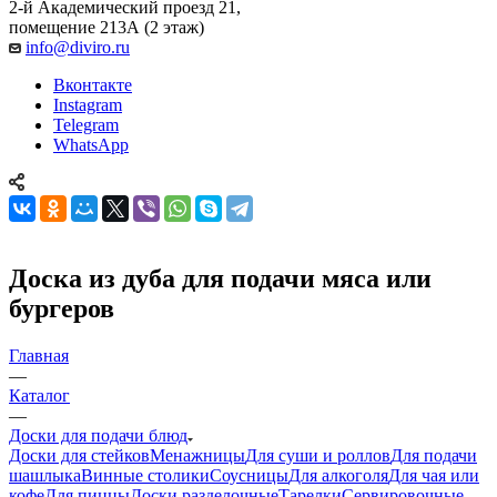
2-й Академический проезд 21,
помещение 213А (2 этаж)
info@diviro.ru
Вконтакте
Instagram
Telegram
WhatsApp
Доска из дуба для подачи мяса или
бургеров
Главная
—
Каталог
—
Доски для подачи блюд
Доски для стейков
Менажницы
Для суши и роллов
Для подачи
шашлыка
Винные столики
Соусницы
Для алкоголя
Для чая или
кофе
Для пиццы
Доски разделочные
Тарелки
Сервировочные