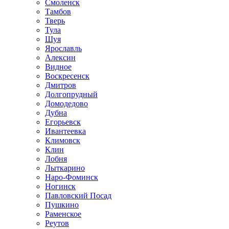
Смоленск
Тамбов
Тверь
Тула
Шуя
Ярославль
Алексин
Видное
Воскресенск
Дмитров
Долгопрудный
Домодедово
Дубна
Егорьевск
Ивантеевка
Климовск
Клин
Лобня
Лыткарино
Наро-Фоминск
Ногинск
Павловский Посад
Пушкино
Раменское
Реутов