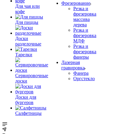
Фрезерование
Для чая или
Резка и
кофе
фрезеровка
массива
Для пиццы
дерева
Резка и
фрезеровка
Доски
МДФ
разделочные
Резка и
фрезеровка
Тарелки
фанеры
Лазерная
гравировка
Фанера
Сервировочные
Орг­стек­ло
доски
Доски для
бургеров
Салфетницы