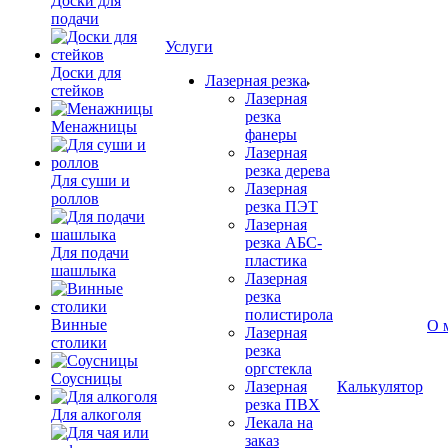
Доски для
подачи
Услуги
Доски для
Лазерная резка
стейков
Лазерная
резка
Менажницы
фанеры
Лазерная
резка дерева
Для суши и
Лазерная
роллов
резка ПЭТ
Лазерная
резка АБС-
Для подачи
пластика
шашлыка
Лазерная
резка
полистирола
Винные
О 
Лазерная
столики
резка
оргстекла
Соусницы
Лазерная
Калькулятор
резка ПВХ
Для алкоголя
Лекала на
заказ