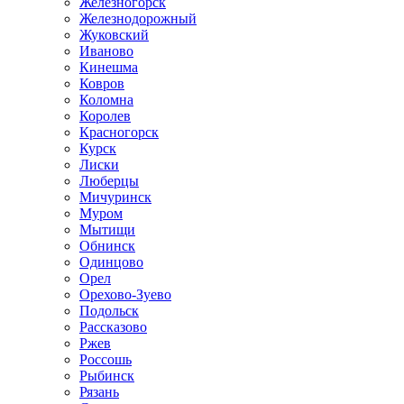
Железногорск
Железнодорожный
Жуковский
Иваново
Кинешма
Ковров
Коломна
Королев
Красногорск
Курск
Лиски
Люберцы
Мичуринск
Муром
Мытищи
Обнинск
Одинцово
Орел
Орехово-Зуево
Подольск
Рассказово
Ржев
Россошь
Рыбинск
Рязань