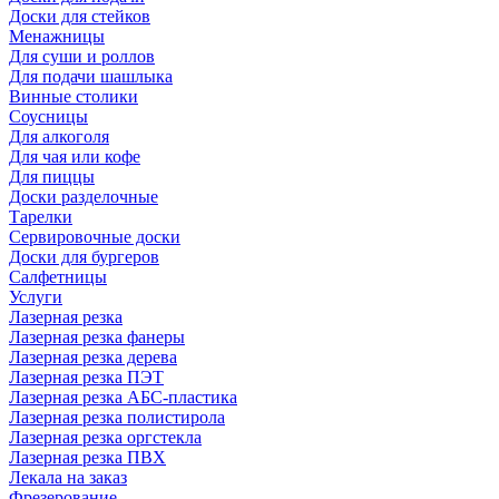
Доски для стейков
Менажницы
Для суши и роллов
Для подачи шашлыка
Винные столики
Соусницы
Для алкоголя
Для чая или кофе
Для пиццы
Доски разделочные
Тарелки
Сервировочные доски
Доски для бургеров
Салфетницы
Услуги
Лазерная резка
Лазерная резка фанеры
Лазерная резка дерева
Лазерная резка ПЭТ
Лазерная резка АБС-пластика
Лазерная резка полистирола
Лазерная резка оргстекла
Лазерная резка ПВХ
Лекала на заказ
Фрезерование