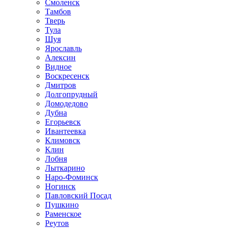
Смоленск
Тамбов
Тверь
Тула
Шуя
Ярославль
Алексин
Видное
Воскресенск
Дмитров
Долгопрудный
Домодедово
Дубна
Егорьевск
Ивантеевка
Климовск
Клин
Лобня
Лыткарино
Наро-Фоминск
Ногинск
Павловский Посад
Пушкино
Раменское
Реутов