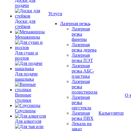
Доски для
подачи
Услуги
Доски для
Лазерная резка
стейков
Лазерная
резка
Менажницы
фанеры
Лазерная
резка дерева
Для суши и
Лазерная
роллов
резка ПЭТ
Лазерная
резка АБС-
Для подачи
пластика
шашлыка
Лазерная
резка
полистирола
Винные
О 
Лазерная
столики
резка
оргстекла
Соусницы
Лазерная
Калькулятор
резка ПВХ
Для алкоголя
Лекала на
заказ