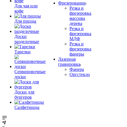
Фрезерование
Для чая или
Резка и
кофе
фрезеровка
массива
Для пиццы
дерева
Резка и
фрезеровка
Доски
МДФ
разделочные
Резка и
фрезеровка
Тарелки
фанеры
Лазерная
гравировка
Фанера
Сервировочные
Орг­стек­ло
доски
Доски для
бургеров
Салфетницы