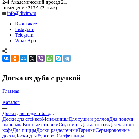
2-й Академический проезд 21,
помещение 213А (2 этаж)
info@diviro.ru
Вконтакте
Instagram
Telegram
WhatsApp
Доска из дуба с ручкой
Главная
—
Каталог
—
Доски для подачи блюд
Доски для стейков
Менажницы
Для суши и роллов
Для подачи
шашлыка
Винные столики
Соусницы
Для алкоголя
Для чая или
кофе
Для пиццы
Доски разделочные
Тарелки
Сервировочные
доски
Доски для бургеров
Салфетницы