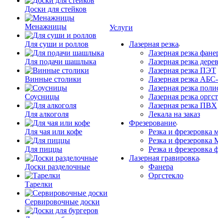
Доски для стейков
Менажницы
Услуги
Для суши и роллов
Лазерная резка
Лазерная резка фане
Для подачи шашлыка
Лазерная резка дере
Лазерная резка ПЭТ
Винные столики
Лазерная резка АБС
Лазерная резка поли
Соусницы
Лазерная резка оргс
Лазерная резка ПВХ
Для алкоголя
Лекала на заказ
Фрезерование
Для чая или кофе
Резка и фрезеровка 
Резка и фрезеровка
Для пиццы
Резка и фрезеровка 
Лазерная гравировка
Доски разделочные
Фанера
Орг­стек­ло
Тарелки
Сервировочные доски